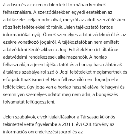
átadásra és az ezen oldalon leírt formában kerülnek
felhasználásra. A szerződésekben egyedi esetekben az
adatkezelés célja módosulhat, melyről az adott szerződésben
rögzített feltételekkel történik. Jelen tájékoztató fontos
információkat nyújt Önnek személyes adatai védelméről és az
ezekre vonatkozó jogairól. A tájékoztatóban nem említett
adatvédelmi kérdésekben a Jogi Feltételekben írt általános
adatvédelmi rendelkezések alkalmazandók. A honlap
felhasználója a jelen tájékoztatót és a honlap használatának
általános szabályairól szóló Jogi feltételeket megismertnek és
elfogadottnak ismeri el. Ha a felhasználó nem fogadja el e
feltételeket, úgy joga van a honlap használatával felhagyni és
semmilyen személyes adatot meg nem adni, a böngészés
folyamatát felfüggeszteni.
Jelen szabályok, elvek kialakításakor a Társaság különös
tekintettel vette figyelembe a 2011. évi CXII. törvény az
információs önrendelkezési jogról és az