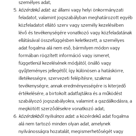
személyes adat;
közérdekű adat:
az állami vagy helyi önkormányzati
feladatot, valamint jogszabályban meghatározott egyéb
közfeladatot ellátó szerv vagy személy kezelésében
lévő és tevékenységére vonatkozó vagy közfeladatának
ellátásával összefüggésben keletkezett, a személyes
adat fogalma alá nem eső, bármilyen módon vagy
formában rögzített információ vagy ismeret,
függetlenül kezelésének módjától, önálló vagy
gyűjteményes jellegétől, így különösen a hatáskörre,
illetékességre, szervezeti felépítésre, szakmai
tevékenységre, annak eredményességére is kiterjedő
értékelésére, a birtokolt adatfajtákra és a működést
szabályozó jogszabályokra, valamint a gazdálkodásra, a
megkötött szerződésekre vonatkozó adat;
közérdekből nyilvános adat:
a közérdekű adat fogalma
alá nem tartozó minden olyan adat, amelynek
nyilvánosságra hozatalát, megismerhetőségét vagy