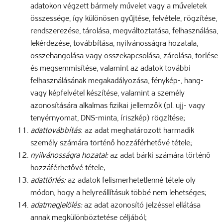
adatokon végzett bármely művelet vagy a műveletek
összessége, így különösen gyűjtése, felvétele, rögzítése,
rendszerezése, tárolása, megváltoztatása, felhasználása,
lekérdezése, továbbítása, nyilvánosságra hozatala,
összehangolása vagy összekapcsolása, zárolása, törlése
és megsemmisítése, valamint az adatok további
felhasználásának megakadályozása, fénykép-, hang-
vagy képfelvétel készítése, valamint a személy
azonosítására alkalmas fizikai jellemzők (pl. ujj- vagy
tenyérnyomat, DNS-minta, íriszkép) rögzítése;
adattovábbítás
: az adat meghatározott harmadik
személy számára történő hozzáférhetővé tétele;
nyilvánosságra hozatal:
az adat bárki számára történő
hozzáférhetővé tétele;
adattörlés:
az adatok felismerhetetlenné tétele oly
módon, hogy a helyreállításuk többé nem lehetséges;
adatmegjelölés:
az adat azonosító jelzéssel ellátása
annak megkülönböztetése céljából;