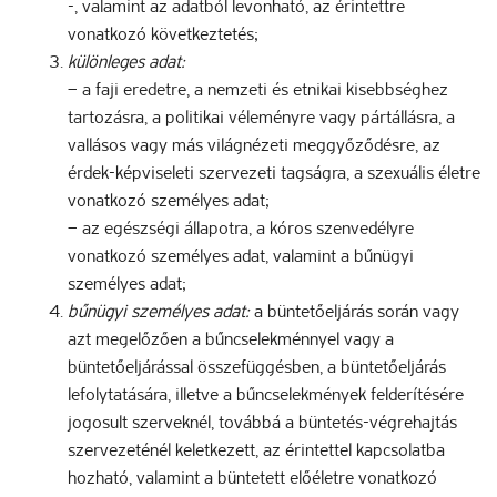
-, valamint az adatból levonható, az érintettre
vonatkozó következtetés;
különleges adat:
– a faji eredetre, a nemzeti és etnikai kisebbséghez
tartozásra, a politikai véleményre vagy pártállásra, a
vallásos vagy más világnézeti meggyőződésre, az
érdek-képviseleti szervezeti tagságra, a szexuális életre
vonatkozó személyes adat;
– az egészségi állapotra, a kóros szenvedélyre
vonatkozó személyes adat, valamint a bűnügyi
személyes adat;
bűnügyi személyes adat:
a büntetőeljárás során vagy
azt megelőzően a bűncselekménnyel vagy a
büntetőeljárással összefüggésben, a büntetőeljárás
lefolytatására, illetve a bűncselekmények felderítésére
jogosult szerveknél, továbbá a büntetés-végrehajtás
szervezeténél keletkezett, az érintettel kapcsolatba
hozható, valamint a büntetett előéletre vonatkozó