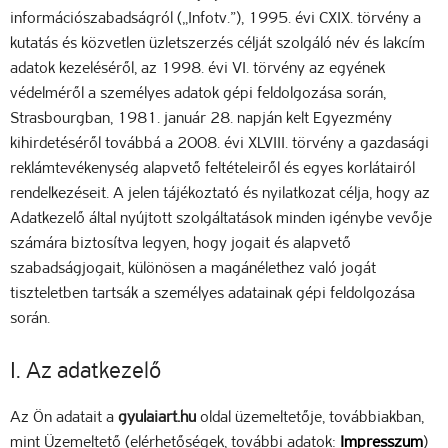
információszabadságról („Infotv.”), 1995. évi CXIX. törvény a
kutatás és közvetlen üzletszerzés célját szolgáló név és lakcím
adatok kezeléséről, az 1998. évi VI. törvény az egyének
védelméről a személyes adatok gépi feldolgozása során,
Strasbourgban, 1981. január 28. napján kelt Egyezmény
kihirdetéséről továbbá a 2008. évi XLVIII. törvény a gazdasági
reklámtevékenység alapvető feltételeiről és egyes korlátairól
rendelkezéseit. A jelen tájékoztató és nyilatkozat célja, hogy az
Adatkezelő által nyújtott szolgáltatások minden igénybe vevője
számára biztosítva legyen, hogy jogait és alapvető
szabadságjogait, különösen a magánélethez való jogát
tiszteletben tartsák a személyes adatainak gépi feldolgozása
során.
I. Az adatkezelő
Az Ön adatait a
gyulaiart.hu
oldal üzemeltetője, továbbiakban,
mint Üzemeltető (elérhetőségek, további adatok:
Impresszum
)