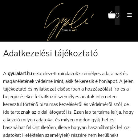
Kilépés
a
0
Me
tartalomba
Adatkezelési tájékoztató
A
gyulaiart.hu
elkötelezett mindazok személyes adatainak és
magánéletének védelme iránt, akik felkeresik e honlapot. A jelen
tájékoztató és nyilatkozat elsősorban a hozzászólást író és a
bejegyzésekre feliratkozó személyes adatok interneten
keresztül történő bizalmas kezeléséről és védelméről szól, de
ide tartoznak az oldal látogatói is. Ezen lap tartalma leírja, hogy
a kezelő milyen adatokat és milyen módon gyűjthet és
használhat fel Önt illetően, illetve hogyan használhatják fel. Az
adatokat illetéktelen személy(ek) részére nem kerül(nek)