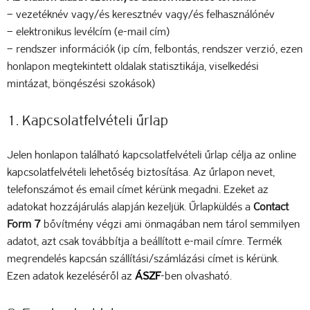
– vezetéknév vagy/és keresztnév vagy/és felhasználónév
– elektronikus levélcím (e-mail cím)
– rendszer információk (ip cím, felbontás, rendszer verzió, ezen
honlapon megtekintett oldalak statisztikája, viselkedési
mintázat, böngészési szokások)
1. Kapcsolatfelvételi űrlap
Jelen honlapon található kapcsolatfelvételi űrlap célja az online
kapcsolatfelvételi lehetőség biztosítása. Az űrlapon nevet,
telefonszámot és email címet kérünk megadni. Ezeket az
adatokat hozzájárulás alapján kezeljük. Űrlapküldés a
Contact
Form 7
bővítmény végzi ami önmagában nem tárol semmilyen
adatot, azt csak továbbítja a beállított e-mail címre. Termék
megrendelés kapcsán szállítási/számlázási címet is kérünk.
Ezen adatok kezeléséről az
ÁSZF
-ben olvasható.