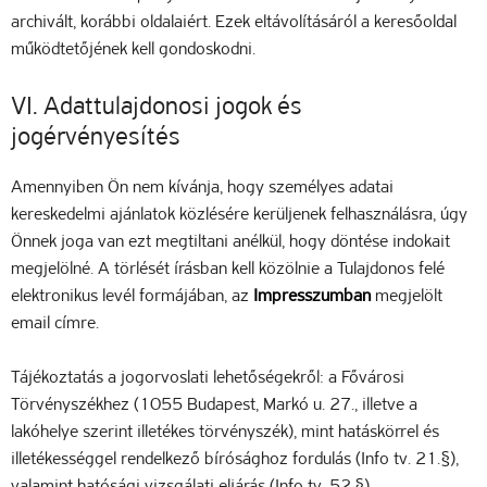
archivált, korábbi oldalaiért. Ezek eltávolításáról a keresőoldal
működtetőjének kell gondoskodni.
VI. Adattulajdonosi jogok és
jogérvényesítés
Amennyiben Ön nem kívánja, hogy személyes adatai
kereskedelmi ajánlatok közlésére kerüljenek felhasználásra, úgy
Önnek joga van ezt megtiltani anélkül, hogy döntése indokait
megjelölné. A törlését írásban kell közölnie a Tulajdonos felé
elektronikus levél formájában, az
Impresszumban
megjelölt
email címre.
Tájékoztatás a jogorvoslati lehetőségekről: a Fővárosi
Törvényszékhez (1055 Budapest, Markó u. 27., illetve a
lakóhelye szerint illetékes törvényszék), mint hatáskörrel és
illetékességgel rendelkező bírósághoz fordulás (Info tv. 21.§),
valamint hatósági vizsgálati eljárás (Info tv. 52.§)