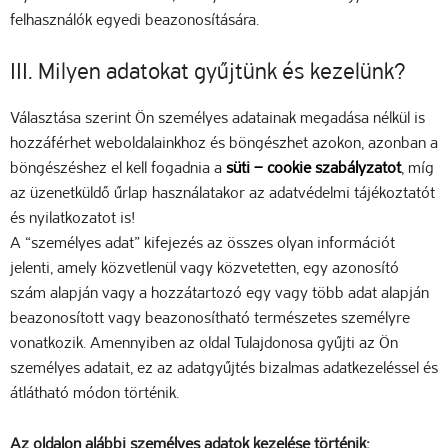
felhasználók egyedi beazonosítására.
III. Milyen adatokat gyűjtünk és kezelünk?
Választása szerint Ön személyes adatainak megadása nélkül is
hozzáférhet weboldalainkhoz és böngészhet azokon, azonban a
böngészéshez el kell fogadnia a
süti – cookie szabályzatot
, míg
az üzenetküldő űrlap használatakor az adatvédelmi tájékoztatót
és nyilatkozatot is!
A “személyes adat” kifejezés az összes olyan információt
jelenti, amely közvetlenül vagy közvetetten, egy azonosító
szám alapján vagy a hozzátartozó egy vagy több adat alapján
beazonosított vagy beazonosítható természetes személyre
vonatkozik. Amennyiben az oldal Tulajdonosa gyűjti az Ön
személyes adatait, ez az adatgyűjtés bizalmas adatkezeléssel és
átlátható módon történik.
Az oldalon alábbi személyes adatok kezelése történik: