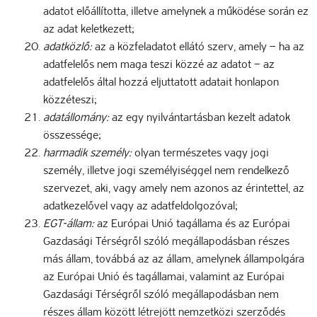
adatot előállította, illetve amelynek a működése során ez
az adat keletkezett;
adatközlő:
az a közfeladatot ellátó szerv, amely – ha az
adatfelelős nem maga teszi közzé az adatot – az
adatfelelős által hozzá eljuttatott adatait honlapon
közzéteszi;
adatállomány:
az egy nyilvántartásban kezelt adatok
összessége;
harmadik személy:
olyan természetes vagy jogi
személy, illetve jogi személyiséggel nem rendelkező
szervezet, aki, vagy amely nem azonos az érintettel, az
adatkezelővel vagy az adatfeldolgozóval;
EGT-állam:
az Európai Unió tagállama és az Európai
Gazdasági Térségről szóló megállapodásban részes
más állam, továbbá az az állam, amelynek állampolgára
az Európai Unió és tagállamai, valamint az Európai
Gazdasági Térségről szóló megállapodásban nem
részes állam között létrejött nemzetközi szerződés