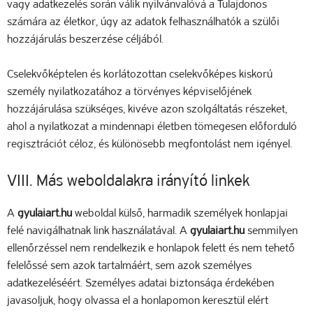
vagy adatkezelés során válik nyilvánvalóvá a Tulajdonos
számára az életkor, úgy az adatok felhasználhatók a szülői
hozzájárulás beszerzése céljából.
Cselekvőképtelen és korlátozottan cselekvőképes kiskorú
személy nyilatkozatához a törvényes képviselőjének
hozzájárulása szükséges, kivéve azon szolgáltatás részeket,
ahol a nyilatkozat a mindennapi életben tömegesen előforduló
regisztrációt céloz, és különösebb megfontolást nem igényel.
VIII. Más weboldalakra irányító linkek
A
gyulaiart.hu
weboldal külső, harmadik személyek honlapjai
felé navigálhatnak link használatával. A
gyulaiart.hu
semmilyen
ellenőrzéssel nem rendelkezik e honlapok felett és nem tehető
felelőssé sem azok tartalmáért, sem azok személyes
adatkezeléséért. Személyes adatai biztonsága érdekében
javasoljuk, hogy olvassa el a honlapomon keresztül elért