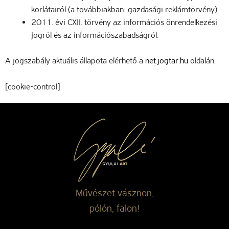
korlátairól (a továbbiakban: gazdasági reklámtörvény).
2011. évi CXII. törvény az információs önrendelkezési
jogról és az információszabadságról.
A jogszabály aktuális állapota elérhető a
net.jogtar.hu
oldalán.
[cookie-control]
Művészet vásznon,
pólón, falon!