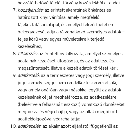
hozzáférhetővé tételét törvény közérdekből elrendeli;
hozzájárulás:
az érintett akaratának önkéntes és
határozott kinyilvánítása, amely megfelelő
tájékoztatáson alapul, és amellyel félreérthetetlen
beleegyezését adja a rá vonatkozó személyes adatok –
teljes körű vagy egyes műveletekre kiterjedő –
kezeléséhez;
tiltakozás:
az érintett nyilatkozata, amellyel személyes
adatainak kezelését kifogásolja, és az adatkezelés
megszüntetését, illetve a kezelt adatok törlését kéri;
adatkezelő:
az a természetes vagy jogi személy, illetve
jogi személyiséggel nem rendelkező szervezet, aki,
vagy amely önállóan vagy másokkal együtt az adatok
kezelésének célját meghatározza, az adatkezelésre
(beleértve a felhasznált eszközt) vonatkozó döntéseket
meghozza és végrehajtja, vagy az általa megbízott
adatfeldolgozóval végrehajtatja;
adatkezelés:
az alkalmazott eljárástól függetlenül az