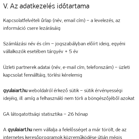
V. Az adatkezelés időtartama
Kapcsolatfelvételi űrlap (név, email cím) – a levelezés, az
információ csere lezárásáig
Számlázási név és cím – jogszabályban előírt ideig, egyéni
vállalkozók esetében tárgyév + 5 év
Üzleti partnerek adatai (név, e-mail cím, telefonszám) – üzleti
kapcsolat fennálltáig, törlési kérelemig
gyulaiart.hu
weboldalról érkező sütik – sütik érvényességi
idejéig, ill. amíg a felhasználó nem törli a böngészőjéből azokat
GA látogatottsági statisztika – 26 hónap
A
gyulaiart.hu
nem vállalja a felelősséget a már törölt, de az
internetes keresőprogramok közreműködése útján mégis