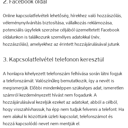
2. Facebook oldal
Online kapcsolatfelvételi lehetőség, hírekhez való hozzászólás,
véleménynyilvánítás biztosítása, vállalkozás reklámozása,
potenciális ügyfelek szerzése céljából üzemeltetett Facebook
oldalunkon is találkozunk személyes adatokkal (név,
hozzászólás), amelyekhez az érintett hozzájárulásával jutunk.
3. Kapcsolatfelvétel telefonon keresztül
A honlapra kihelyezett telefonszám felhívása során látni fogjuk
a telefonszámát. Valószínűleg bemutatkozik, így a nevét is
megismerjük. Előbbi mindenképpen szükséges adat, ismeretlen
számról kezdeményezett hívást nem fogadunk. A
hozzájárulásával kezeljük ezeket az adatokat, abból a célból,
hogy visszahívhassuk, ha épp nem tudjuk felvenni a telefont. Ha
nem alakul ki közöttünk üzleti kapcsolat, telefonszámot és
hozzá kapcsolódó nevet nem mentjük el.