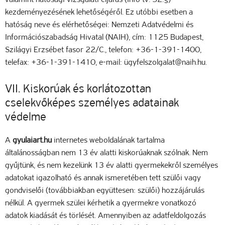
kezdeményezésének lehetőségéről. Ez utóbbi esetben a
hatóság neve és elérhetőségei: Nemzeti Adatvédelmi és
Információszabadság Hivatal (NAIH), cím: 1125 Budapest,
Szilágyi Erzsébet fasor 22/C., telefon: +36-1-391-1400,
telefax: +36-1-391-1410, e-mail: ügyfelszolgalat@naih.hu.
VII. Kiskorúak és korlátozottan
cselekvőképes személyes adatainak
védelme
A
gyulaiart.hu
internetes weboldalának tartalma
általánosságban nem 13 év alatti kiskorúaknak szólnak. Nem
gyűjtünk, és nem kezelünk 13 év alatti gyermekekről személyes
adatokat igazolható és annak ismeretében tett szülői vagy
gondviselői (továbbiakban együttesen: szülői) hozzájárulás
nélkül. A gyermek szülei kérhetik a gyermekre vonatkozó
adatok kiadását és törlését. Amennyiben az adatfeldolgozás