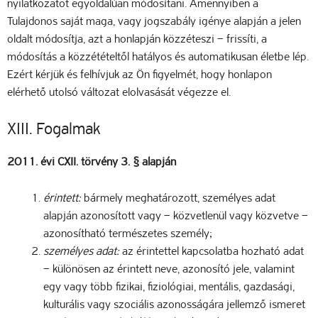
nyilatkozatot egyoldalúan módosítani. Amennyiben a
Tulajdonos saját maga, vagy jogszabály igénye alapján a jelen
oldalt módosítja, azt a honlapján közzéteszi – frissíti, a
módosítás a közzétételtől hatályos és automatikusan életbe lép.
Ezért kérjük és felhívjuk az Ön figyelmét, hogy honlapon
elérhető utolsó változat elolvasását végezze el.
XIII. Fogalmak
2011. évi CXII. törvény 3. § alapján
érintett:
bármely meghatározott, személyes adat
alapján azonosított vagy – közvetlenül vagy közvetve –
azonosítható természetes személy;
személyes adat:
az érintettel kapcsolatba hozható adat
– különösen az érintett neve, azonosító jele, valamint
egy vagy több fizikai, fiziológiai, mentális, gazdasági,
kulturális vagy szociális azonosságára jellemző ismeret