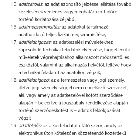
adatzárolás:
az adat azonosító jelzéssel ellátása további
kezelésének végleges vagy meghatározott időre
történő korlátozása céljából;
adatmegsemmisítés:
az adatokat tartalmazó
adathordozó teljes fizikai megsemmisítése;
adatfeldolgozás:
az adatkezelési műveletekhez
kapcsolódó technikai feladatok elvégzése, függetlenül a
műveletek végrehajtásához alkalmazott módszertől és
eszköztől, valamint az alkalmazás helyétől, feltéve hogy
a technikai feladatot az adatokon végzik;
adatfeldolgozó:
az a természetes vagy jogi személy,
illetve jogi személyiséggel nem rendelkező szervezet,
aki, vagy amely az adatkezelővel kötött szerződése
alapján – beleértve a jogszabály rendelkezése alapján
történő szerződéskötést is – adatok feldolgozását
végzi;
adatfelelős:
az a közfeladatot ellátó szerv, amely az
elektronikus úton kötelezően közzéteendő közérdekű