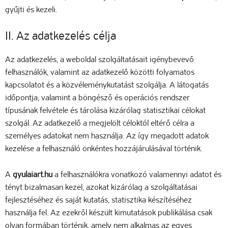
gyűjti és kezeli.
II. Az adatkezelés célja
Az adatkezelés, a weboldal szolgáltatásait igénybevevő
felhasználók, valamint az adatkezelő közötti folyamatos
kapcsolatot és a közvéleménykutatást szolgálja. A látogatás
időpontja, valamint a böngésző és operációs rendszer
típusának felvétele és tárolása kizárólag statisztikai célokat
szolgál. Az adatkezelő a megjelölt céloktól eltérő célra a
személyes adatokat nem használja. Az így megadott adatok
kezelése a felhasználó önkéntes hozzájárulásával történik.
A
gyulaiart.hu
a felhasználókra vonatkozó valamennyi adatot és
tényt bizalmasan kezel, azokat kizárólag a szolgáltatásai
fejlesztéséhez és saját kutatás, statisztika készítéséhez
használja fel. Az ezekről készült kimutatások publikálása csak
olyan formában történik, amely nem alkalmas az egyes