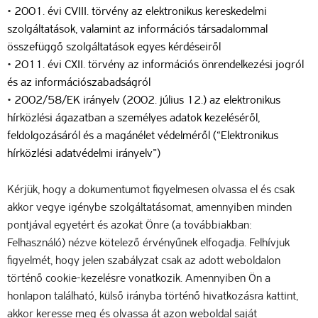
•
2001. évi CVIII. törvény az elektronikus kereskedelmi
szolgáltatások, valamint az információs társadalommal
összefüggő szolgáltatások egyes kérdéseiről
•
2011. évi CXII. törvény az információs önrendelkezési jogról
és az információszabadságról
•
2002/58/EK irányelv (2002. július 12.) az elektronikus
hírközlési ágazatban a személyes adatok kezeléséről,
feldolgozásáról és a magánélet védelméről (“Elektronikus
hírközlési adatvédelmi irányelv”)
Kérjük, hogy a dokumentumot figyelmesen olvassa el és csak
akkor vegye igénybe szolgáltatásomat, amennyiben minden
pontjával egyetért és azokat Önre (a továbbiakban:
Felhasználó) nézve kötelező érvényűnek elfogadja. Felhívjuk
figyelmét, hogy jelen szabályzat csak az adott weboldalon
történő cookie-kezelésre vonatkozik. Amennyiben Ön a
honlapon található, külső irányba történő hivatkozásra kattint,
akkor keresse meg és olvassa át azon weboldal saját