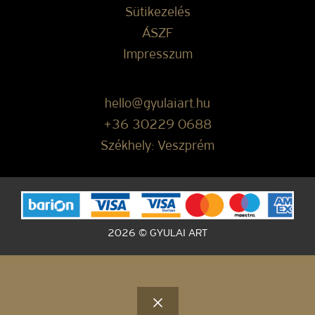
Sütikezelés
ÁSZF
Impresszum
hello@gyulaiart.hu
+36 30229 0688
Székhely: Veszprém
2026 © GYULAI ART