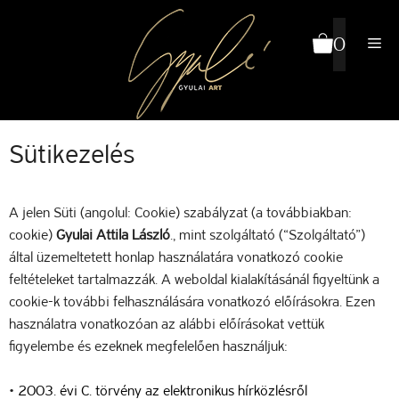
Kilépés
a
0
Me
tartalomba
Sütikezelés
A jelen Süti (angolul: Cookie) szabályzat (a továbbiakban:
cookie)
Gyulai Attila László
., mint szolgáltató (“Szolgáltató”)
által üzemeltetett honlap használatára vonatkozó cookie
feltételeket tartalmazzák. A weboldal kialakításánál figyeltünk a
cookie-k további felhasználására vonatkozó előírásokra. Ezen
használatra vonatkozóan az alábbi előírásokat vettük
figyelembe és ezeknek megfelelően használjuk:
•
2003. évi C. törvény az elektronikus hírközlésről