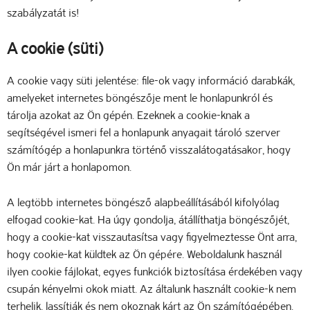
szabályzatát is!
A cookie (süti)
A cookie vagy süti jelentése: file-ok vagy információ darabkák,
amelyeket internetes böngészője ment le honlapunkról és
tárolja azokat az Ön gépén. Ezeknek a cookie-knak a
segítségével ismeri fel a honlapunk anyagait tároló szerver
számítógép a honlapunkra történő visszalátogatásakor, hogy
Ön már járt a honlapomon.
A legtöbb internetes böngésző alapbeállításából kifolyólag
elfogad cookie-kat. Ha úgy gondolja, átállíthatja böngészőjét,
hogy a cookie-kat visszautasítsa vagy figyelmeztesse Önt arra,
hogy cookie-kat küldtek az Ön gépére. Weboldalunk használ
ilyen cookie fájlokat, egyes funkciók biztosítása érdekében vagy
csupán kényelmi okok miatt. Az általunk használt cookie-k nem
terhelik, lassítják és nem okoznak kárt az Ön számítógépében.