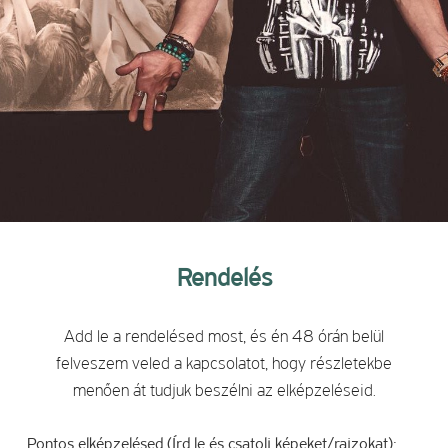
Rendelés
Add le a rendelésed most, és én 48 órán belül
felveszem veled a kapcsolatot, hogy részletekbe
menően át tudjuk beszélni az elképzeléseid.
Pontos elképzelésed (Írd le és csatolj képeket/rajzokat):