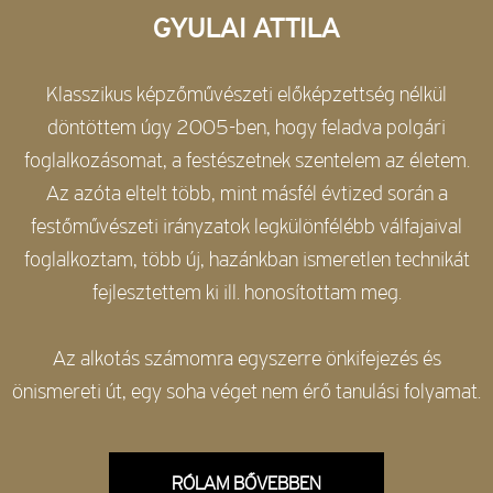
GYULAI ATTILA
Klasszikus képzőművészeti előképzettség nélkül
döntöttem úgy 2005-ben, hogy feladva polgári
foglalkozásomat, a festészetnek szentelem az életem.
Az azóta eltelt több, mint másfél évtized során a
festőművészeti irányzatok legkülönfélébb válfajaival
foglalkoztam, több új, hazánkban ismeretlen technikát
fejlesztettem ki ill. honosítottam meg.
Az alkotás számomra egyszerre önkifejezés és
önismereti út, egy soha véget nem érő tanulási folyamat.
RÓLAM BŐVEBBEN