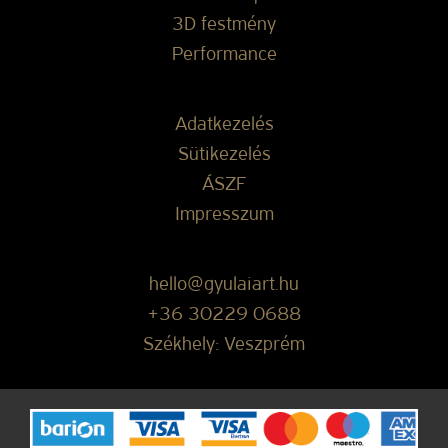
3D festmény
Performance
Adatkezelés
Sütikezelés
ÁSZF
Impresszum
hello@gyulaiart.hu
+36 30229 0688
Székhely: Veszprém