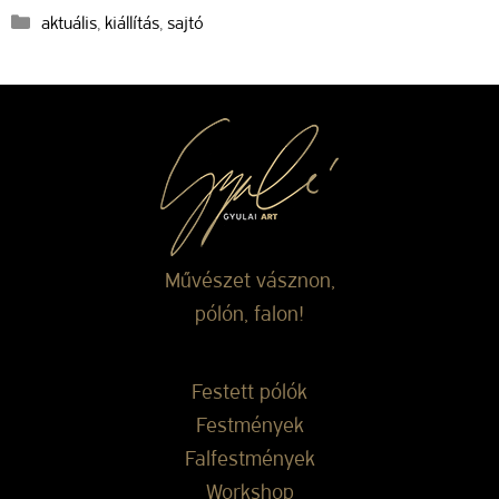
Kategória
aktuális
,
kiállítás
,
sajtó
Művészet vásznon,
pólón, falon!
Festett pólók
Festmények
Falfestmények
Workshop