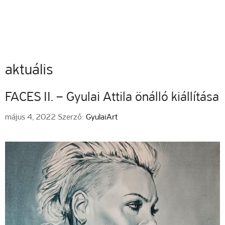
Kilépés
a
0
Me
tartalomba
aktuális
FACES II. – Gyulai Attila önálló kiállítása
május 4, 2022
Szerző:
GyulaiArt